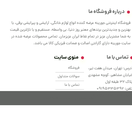
درباره فروشگاه ما
فروشگاه اینترنتی جورینه عرضه کننده انواع لوازم خانگی، آرایشی و پیرایشی برقی، با
بهترین و جدیدترین برندهای معتبر روز دنیا، بی واسطه، مستقیم و با نازلترین قیمت
به شما مشتریان عزیز در تمام نقاط ایران عزیزمان. تمامی محصولات عرضه شده در
سایت جورینه دارای گارانتی اصالت و ضمانت فیزیکی کالا می باشد.
تماس با ما
منوی سایت
فروشگاه
درس: تهران، میدان هفت تیر،
یابان مشاهیر، کوچه مشهدی
سوالات متداول
اک 32 طبقه اول
تماس با ما
فن: ۰9195335392
یل: info@jorineh.com
تمام حقوق این سایت محفوظ است.