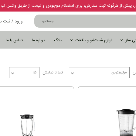
ار، پیش از هرگونه ثبت سفارش، برای استعلام موجودی و قیمت از طریق واتس اپ یا
ورود
/
ثبت نا
جستجو
حساب کاربر
ی ساز
لوازم شستشو و نظافت
بلاگ
درباره ما
تماس با ما
تغییر گذر وا
سفارشات
خروج از حسا
س
تعداد نمایش
مرتبط‌ترین
۱۵