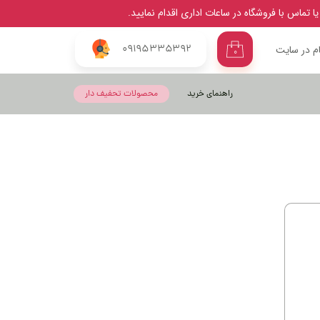
 تماس با فروشگاه در ساعات اداری اقدام نمایید.
م در سایت
09195335392
۰
ی من
راهنمای خرید
محصولات تحفیف دار
ژه
ب کاربری