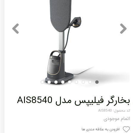
بخارگر فیلیپس مدل AIS8540
کد محصول: AIS8540
اتمام موجودی
افزودن به علاقه مندی ها